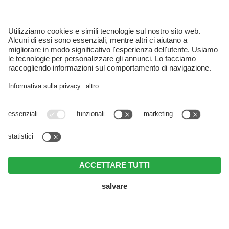
NEWSLETTER
Part. IVA IT03017800214 . CIN Alpenblick:
IT021108B48UNMOC7H . CIN Silva: IT021108A1DAL7G6VQ .
Note legali
.
Direttiva privacy
.
Impostazioni cookie individuali
.
© Webdesign by